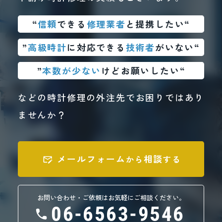
“
信頼
できる
修理業者
と提携したい“
”
高級時計
に対応できる
技術者
がいない“
”
本数が少ない
けどお願いしたい“
などの時計修理の外注先でお困りではあり
ませんか？
メールフォーム
相談
から
する
お問い合わせ・ご依頼はお気軽にご相談ください。
06-6563-9546