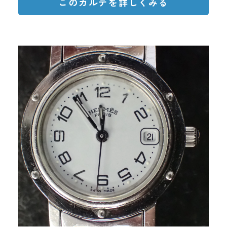
このカルテを詳しくみる
平素よりリペスタをご愛顧いただき、
誠にありがとうございます。
2026年7月14日
現在、弊社では想定を上回る数の修理
一般のお客様向け時計修理
のご依頼をいただいております。一件
新規受付一時停止のお知らせ
一件のお時計にこれまでと変わらない
平素よりリペスタをご愛顧いただき、誠にありがとう
品質で対応するため、誠に勝手なが
ございます。
ら、一般のお客様（エンドユーザー）
現在、弊社では想定を上回る数の修理のご依頼をいた
からの新規時計修理のお申し込み受付
だいております。一件一件のお時計にこれまでと変わ
らない品質で対応するため、誠に勝手ながら、一般の
を、当面の間一時停止させていただき
お客様（エンドユーザー）からの新規時計修理のお申
し込み受付を、当面の間一時停止させていただきま
ます。
す。
これまで10年以上にわたり、多くのお
これまで10年以上にわたり、多くのお客様の大切なお
客様の大切なお時計の修理に携わる機
時計の修理に携わる機会をいただきました。
長年にわたりご愛顧いただきました皆様には、心より