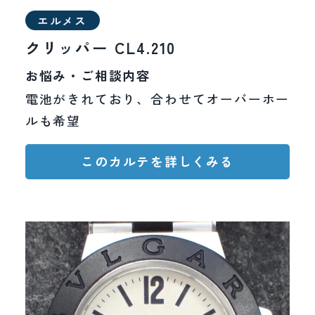
会をいただきました。
御礼申し上げます。
エルメス
長年にわたりご愛顧いただきました皆
現在ご利用いただいているお客様および業者様からの
クリッパー CL4.210
様には、心より御礼申し上げます。
修理のご依頼につきましては、
引き続き対応してまい
ります。
お悩み・ご相談内容
現在ご利用いただいているお客様およ
今後の受付につきましては、サービス提供体制や運営
方針を踏まえ、慎重に検討してまいります。
電池がきれており、合わせてオーバーホー
び業者様からの修理のご依頼につきま
お客様にはご不便をおかけいたしますが、何卒ご理解
ルも希望
賜りますようお願い申し上げます。
しては、引き続き対応してまいりま
す。
このカルテを詳しくみる
今後の受付につきましては、サービス
提供体制や運営方針を踏まえ、慎重に
検討してまいります。
お客様にはご不便をおかけいたします
が、何卒ご理解賜りますようお願い申
し上げます。