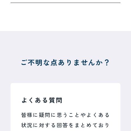
今後の受付につきましては、サービス
提供体制や運営方針を踏まえ、慎重に
検討してまいります。
お客様にはご不便をおかけいたします
が、何卒ご理解賜りますようお願い申
し上げます。
ご不明な点ありませんか？
よくある質問
皆様に疑問に思うことやよくある
状況に対する回答をまとめており