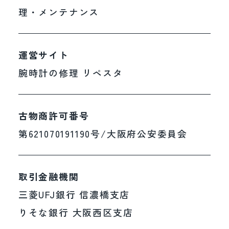
ございます。
理・メンテナンス
ら、一般のお客様（エンドユーザー）
現在、弊社では想定を上回る数の修理のご依頼をいた
からの新規時計修理のお申し込み受付
だいております。一件一件のお時計にこれまでと変わ
らない品質で対応するため、誠に勝手ながら、一般の
を、当面の間一時停止させていただき
お客様（エンドユーザー）からの新規時計修理のお申
運営サイト
し込み受付を、当面の間一時停止させていただきま
ます。
す。
腕時計の修理 リペスタ
これまで10年以上にわたり、多くのお
これまで10年以上にわたり、多くのお客様の大切なお
客様の大切なお時計の修理に携わる機
時計の修理に携わる機会をいただきました。
長年にわたりご愛顧いただきました皆様には、心より
会をいただきました。
古物商許可番号
御礼申し上げます。
長年にわたりご愛顧いただきました皆
第621070191190号/大阪府公安委員会
現在ご利用いただいているお客様および業者様からの
様には、心より御礼申し上げます。
修理のご依頼につきましては、
引き続き対応してまい
ります。
現在ご利用いただいているお客様およ
今後の受付につきましては、サービス提供体制や運営
取引金融機関
方針を踏まえ、慎重に検討してまいります。
び業者様からの修理のご依頼につきま
お客様にはご不便をおかけいたしますが、何卒ご理解
三菱UFJ銀行 信濃橋支店
賜りますようお願い申し上げます。
しては、引き続き対応してまいりま
りそな銀行 大阪西区支店
す。