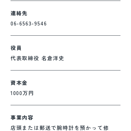
連絡先
06-6563-9546
2026年7月14日
一般のお客様向け時計修理
役員
新規受付一時停止
のお知らせ
代表取締役 名倉洋史
平素よりリペスタをご愛顧いただき、
誠にありがとうございます。
資本金
1000万円
2026年7月14日
現在、弊社では想定を上回る数の修理
一般のお客様向け時計修理
のご依頼をいただいております。一件
新規受付一時停止のお知らせ
事業内容
一件のお時計にこれまでと変わらない
店頭または郵送で腕時計を預かって修
平素よりリペスタをご愛顧いただき、誠にありがとう
品質で対応するため、誠に勝手なが