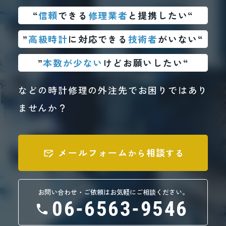
“
信頼
できる
修理業者
と提携したい“
”
高級時計
に対応できる
技術者
がいない“
”
本数が少ない
けどお願いしたい“
などの時計修理の外注先でお困りではあり
ませんか？
メールフォーム
相談
から
する
お問い合わせ・ご依頼はお気軽にご相談ください。
06-6563-9546