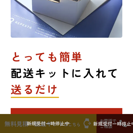
とっても簡単
配送キットに入れて
送るだけ
５つのSTEPで簡単申し込み
お電話で
無料見積・配送キット
新規受付一時停止中
新規受付一時停止
はこちら
ご相談
御見積無料・送料無料・キャンセル無料