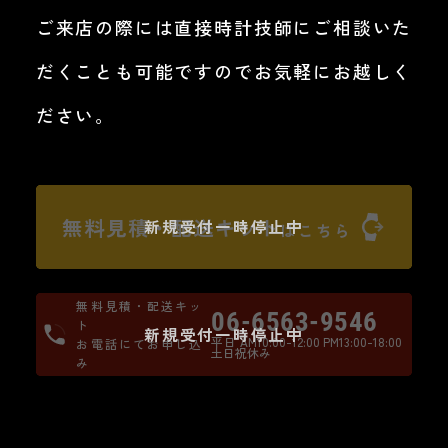
ご来店の際には直接時計技師にご相談いた
だくことも可能ですのでお気軽にお越しく
ださい。
無料見積・配送キット
新規受付一時停止中
はこちら
無料見積・配送キッ
06-6563-9546
ト
新規受付一時停止中
平日 AM10:00-12:00 PM13:00-18:00
お電話にてお申し込
土日祝休み
み