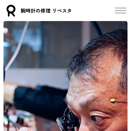
下請け時計修理の
パートナー
をお探しの方
腕時計の修理 リペスタ