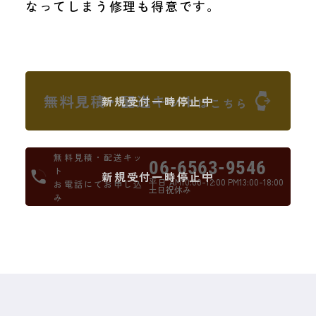
なってしまう修理も得意です。
無料見積・配送キット
新規受付一時停止中
はこちら
無料見積・配送キッ
06-6563-9546
ト
新規受付一時停止中
平日 AM10:00-12:00 PM13:00-18:00
お電話にてお申し込
土日祝休み
み