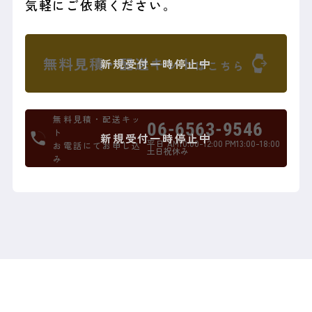
気軽にご依頼ください。
無料見積・配送キット
新規受付一時停止中
はこちら
無料見積・配送キッ
06-6563-9546
ト
新規受付一時停止中
平日 AM10:00-12:00 PM13:00-18:00
お電話にてお申し込
土日祝休み
み