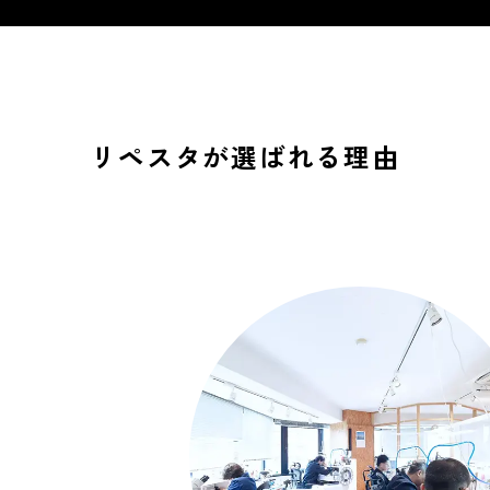
2026年7月14日
一般のお客様向け時計修理
新規受付一時停止
のお知らせ
リペスタが選ばれる理由
平素よりリペスタをご愛顧いただき、
誠にありがとうございます。
2026年7月14日
現在、弊社では想定を上回る数の修理
一般のお客様向け時計修理
のご依頼をいただいております。一件
新規受付一時停止のお知らせ
一件のお時計にこれまでと変わらない
平素よりリペスタをご愛顧いただき、誠にありがとう
品質で対応するため、誠に勝手なが
ございます。
ら、一般のお客様（エンドユーザー）
現在、弊社では想定を上回る数の修理のご依頼をいた
からの新規時計修理のお申し込み受付
だいております。一件一件のお時計にこれまでと変わ
らない品質で対応するため、誠に勝手ながら、一般の
を、当面の間一時停止させていただき
お客様（エンドユーザー）からの新規時計修理のお申