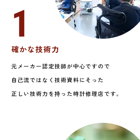
し込み受付を、当面の間一時停止させていただきま
1
ます。
す。
これまで10年以上にわたり、多くのお
これまで10年以上にわたり、多くのお客様の大切なお
客様の大切なお時計の修理に携わる機
時計の修理に携わる機会をいただきました。
長年にわたりご愛顧いただきました皆様には、心より
会をいただきました。
御礼申し上げます。
確かな技術力
長年にわたりご愛顧いただきました皆
現在ご利用いただいているお客様および業者様からの
様には、心より御礼申し上げます。
修理のご依頼につきましては、
引き続き対応してまい
ります。
元メーカー認定技師が中心ですので
現在ご利用いただいているお客様およ
今後の受付につきましては、サービス提供体制や運営
方針を踏まえ、慎重に検討してまいります。
び業者様からの修理のご依頼につきま
自己流ではなく技術資料にそった
お客様にはご不便をおかけいたしますが、何卒ご理解
賜りますようお願い申し上げます。
しては、引き続き対応してまいりま
正しい技術力を持った時計修理店です。
す。
今後の受付につきましては、サービス
提供体制や運営方針を踏まえ、慎重に
検討してまいります。