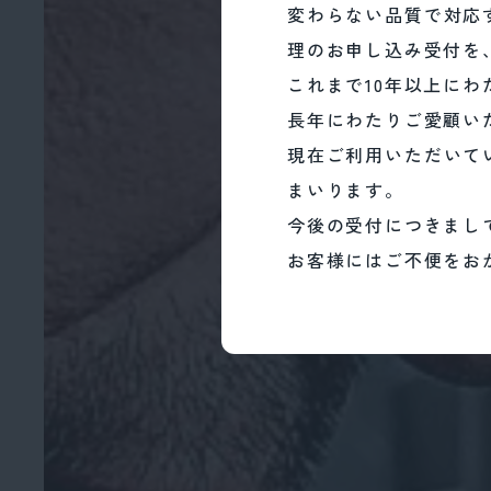
変わらない品質で対応
規時計修理のお申
理のお申し込み受付を
これまで10年以
これまで10年以上に
長年にわたりご愛
長年にわたりご愛顧い
現在ご利用いただ
現在ご利用いただいて
引き続き対応して
今後の受付につき
まいります。
お客様にはご不便
今後の受付につきまし
お客様にはご不便をお