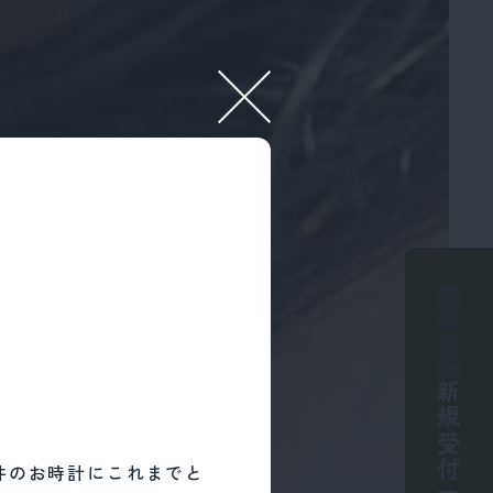
無料見積・配送キット
らせ
新規受付一時停止中
のお時計にこれま
件のお時計にこれまでと
ーザー）からの新