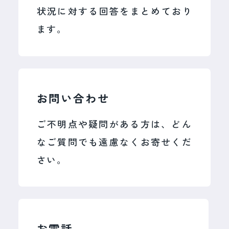
平素よりリペスタをご愛顧いただき、誠にありがとう
品質で対応するため、誠に勝手なが
状況に対する回答をまとめており
ございます。
ら、一般のお客様（エンドユーザー）
ます。
現在、弊社では想定を上回る数の修理のご依頼をいた
からの新規時計修理のお申し込み受付
だいております。一件一件のお時計にこれまでと変わ
らない品質で対応するため、誠に勝手ながら、一般の
を、当面の間一時停止させていただき
お客様（エンドユーザー）からの新規時計修理のお申
し込み受付を、当面の間一時停止させていただきま
ます。
す。
これまで10年以上にわたり、多くのお
お問い合わせ
これまで10年以上にわたり、多くのお客様の大切なお
客様の大切なお時計の修理に携わる機
時計の修理に携わる機会をいただきました。
長年にわたりご愛顧いただきました皆様には、心より
ご不明点や疑問がある方は、どん
会をいただきました。
御礼申し上げます。
なご質問でも遠慮なくお寄せくだ
長年にわたりご愛顧いただきました皆
現在ご利用いただいているお客様および業者様からの
さい。
様には、心より御礼申し上げます。
修理のご依頼につきましては、
引き続き対応してまい
ります。
現在ご利用いただいているお客様およ
今後の受付につきましては、サービス提供体制や運営
方針を踏まえ、慎重に検討してまいります。
び業者様からの修理のご依頼につきま
お客様にはご不便をおかけいたしますが、何卒ご理解
賜りますようお願い申し上げます。
しては、引き続き対応してまいりま
す。
お電話