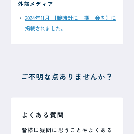
外部メディア
2024年11月 【腕時計に一期一会を】に
掲載されました。
2026年7月14日
一般のお客様向け時計修理
新規受付一時停止
のお知らせ
ご不明な点ありませんか？
平素よりリペスタをご愛顧いただき、
誠にありがとうございます。
2026年7月14日
現在、弊社では想定を上回る数の修理
一般のお客様向け時計修理
よくある質問
のご依頼をいただいております。一件
新規受付一時停止のお知らせ
一件のお時計にこれまでと変わらない
皆様に疑問に思うことやよくある