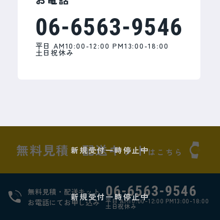
今後の受付につきましては、サービス
06-6563-9546
提供体制や運営方針を踏まえ、慎重に
検討してまいります。
平日 AM10:00-12:00 PM13:00-18:00
土日祝休み
お客様にはご不便をおかけいたします
が、何卒ご理解賜りますようお願い申
し上げます。
無料見積・配送キット
新規受付一時停止中
はこちら
06-6563-9546
無料見積・配送キット
新規受付一時停止中
平日 AM10:00-12:00 PM13:00-18:00
お電話にてお申し込み
土日祝休み