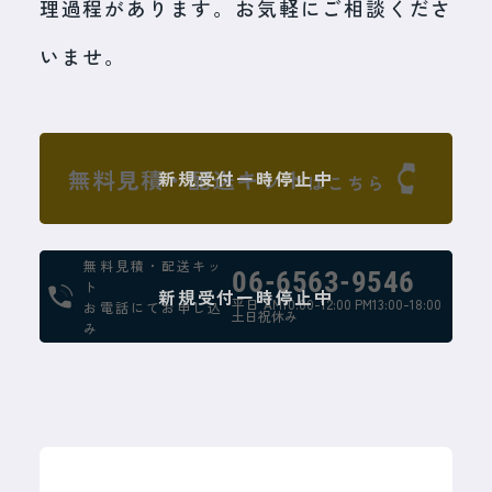
理過程があります。お気軽にご相談くださ
いませ。
無料見積・配送キット
新規受付一時停止中
はこちら
無料見積・配送キッ
06-6563-9546
ト
新規受付一時停止中
平日 AM10:00-12:00 PM13:00-18:00
お電話にてお申し込
土日祝休み
み