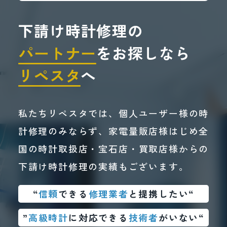
からの新規時計修理のお申し込み受付
だいております。一件一件のお時計にこれまでと変わ
らない品質で対応するため、誠に勝手ながら、一般の
を、当面の間一時停止させていただき
下請け時計修理の
お客様（エンドユーザー）からの新規時計修理のお申
し込み受付を、当面の間一時停止させていただきま
ます。
す。
パートナー
をお探しなら
これまで10年以上にわたり、多くのお
これまで10年以上にわたり、多くのお客様の大切なお
リペスタ
へ
客様の大切なお時計の修理に携わる機
時計の修理に携わる機会をいただきました。
長年にわたりご愛顧いただきました皆様には、心より
会をいただきました。
御礼申し上げます。
長年にわたりご愛顧いただきました皆
私たちリペスタでは、個人ユーザー様の時
現在ご利用いただいているお客様および業者様からの
様には、心より御礼申し上げます。
修理のご依頼につきましては、
引き続き対応してまい
計修理のみならず、家電量販店様はじめ全
ります。
現在ご利用いただいているお客様およ
今後の受付につきましては、サービス提供体制や運営
国の時計取扱店・宝石店・買取店様からの
方針を踏まえ、慎重に検討してまいります。
び業者様からの修理のご依頼につきま
お客様にはご不便をおかけいたしますが、何卒ご理解
下請け時計修理の実績もございます。
賜りますようお願い申し上げます。
しては、引き続き対応してまいりま
す。
“
信頼
できる
修理業者
と提携したい“
今後の受付につきましては、サービス
”
高級時計
に対応できる
技術者
がいない“
提供体制や運営方針を踏まえ、慎重に