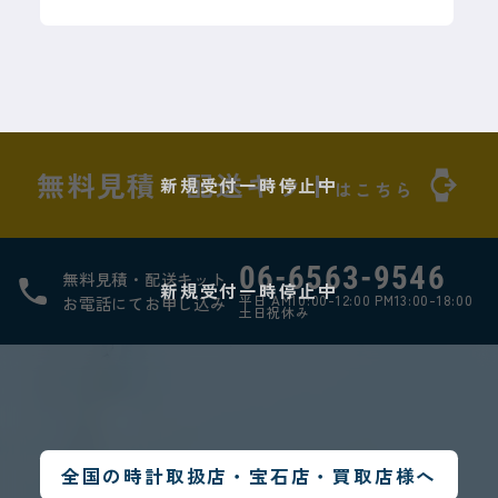
2026年7月14日
一般のお客様向け時計修理
新規受付一時停止
のお知らせ
無料見積・配送キット
新規受付一時停止中
はこちら
平素よりリペスタをご愛顧いただき、
誠にありがとうございます。
06-6563-9546
無料見積・配送キット
新規受付一時停止中
平日 AM10:00-12:00 PM13:00-18:00
お電話にてお申し込み
2026年7月14日
土日祝休み
現在、弊社では想定を上回る数の修理
一般のお客様向け時計修理
のご依頼をいただいております。一件
新規受付一時停止のお知らせ
一件のお時計にこれまでと変わらない
平素よりリペスタをご愛顧いただき、誠にありがとう
品質で対応するため、誠に勝手なが
ございます。
ら、一般のお客様（エンドユーザー）
全国の時計取扱店・宝石店・買取店様へ
現在、弊社では想定を上回る数の修理のご依頼をいた