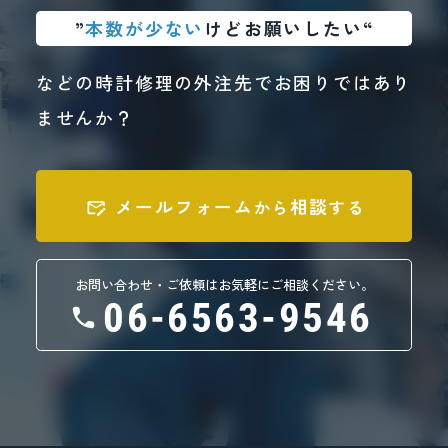
検討してまいります。
”
本数が少ない
けどお願いしたい“
お客様にはご不便をおかけいたします
などの時計修理の外注先でお困りではあり
が、何卒ご理解賜りますようお願い申
ませんか？
し上げます。
メールフォーム
相談
から
する
お問い合わせ・ご依頼はお気軽にご相談ください。
06-6563-9546