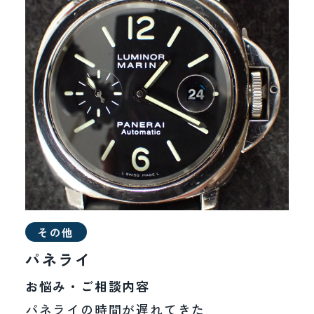
オメガ
カルティエ
タグホイヤー
エルメス
ブルガリ
その他
ブライトリング
パネライ
その他
お悩み・ご相談内容
パネライの時間が遅れてきた