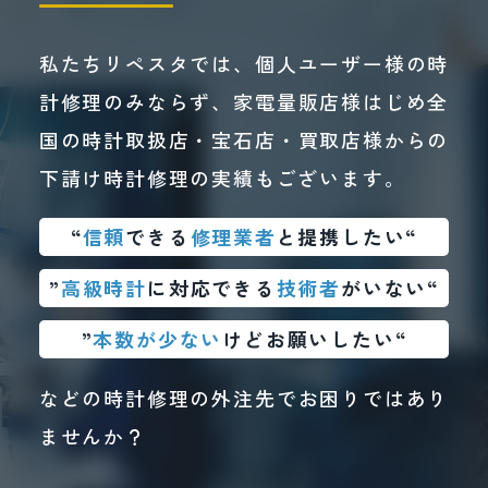
私たちリペスタでは、個人ユーザー様の時
計修理のみならず、家電量販店様はじめ全
国の時計取扱店・宝石店・買取店様からの
下請け時計修理の実績もございます。
“
信頼
できる
修理業者
と提携したい“
”
高級時計
に対応できる
技術者
がいない“
”
本数が少ない
けどお願いしたい“
などの時計修理の外注先でお困りではあり
ませんか？