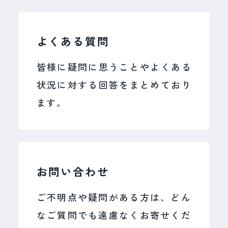
一般のお客様向け時計修理
のご依頼をいただいております。一件
新規受付一時停止のお知らせ
一件のお時計にこれまでと変わらない
よくある質問
平素よりリペスタをご愛顧いただき、誠にありがとう
品質で対応するため、誠に勝手なが
ございます。
ら、一般のお客様（エンドユーザー）
皆様に疑問に思うことやよくある
現在、弊社では想定を上回る数の修理のご依頼をいた
からの新規時計修理のお申し込み受付
だいております。一件一件のお時計にこれまでと変わ
状況に対する回答をまとめており
らない品質で対応するため、誠に勝手ながら、一般の
を、当面の間一時停止させていただき
お客様（エンドユーザー）からの新規時計修理のお申
ます。
し込み受付を、当面の間一時停止させていただきま
ます。
す。
これまで10年以上にわたり、多くのお
これまで10年以上にわたり、多くのお客様の大切なお
客様の大切なお時計の修理に携わる機
時計の修理に携わる機会をいただきました。
長年にわたりご愛顧いただきました皆様には、心より
会をいただきました。
御礼申し上げます。
お問い合わせ
長年にわたりご愛顧いただきました皆
現在ご利用いただいているお客様および業者様からの
様には、心より御礼申し上げます。
ご不明点や疑問がある方は、どん
修理のご依頼につきましては、
引き続き対応してまい
ります。
現在ご利用いただいているお客様およ
なご質問でも遠慮なくお寄せくだ
今後の受付につきましては、サービス提供体制や運営
方針を踏まえ、慎重に検討してまいります。