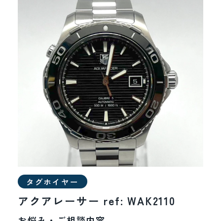
オメガ
カルティエ
タグホイヤー
エルメス
ブルガリ
ブライトリング
タグホイヤー
アクアレーサー ref: WAK2110
その他
お悩み・ご相談内容