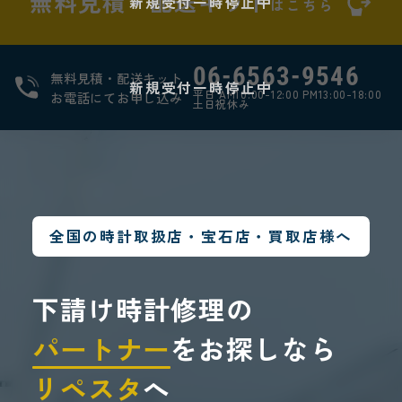
無料見積・配送キット
新規受付一時停止中
はこちら
06-6563-9546
無料見積・配送キット
新規受付一時停止中
平日 AM10:00-12:00 PM13:00-18:00
お電話にてお申し込み
土日祝休み
全国の時計取扱店・宝石店・買取店様へ
下請け時計修理の
パートナー
をお探しなら
リペスタ
へ