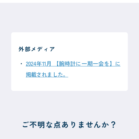
外部メディア
2026年7月14日
2024年11月 【腕時計に一期一会を】に
一般のお客様向け時計修理
掲載されました。
新規受付一時停止
のお知らせ
平素よりリペスタをご愛顧いただき、
誠にありがとうございます。
ご不明な点ありませんか？
2026年7月14日
現在、弊社では想定を上回る数の修理