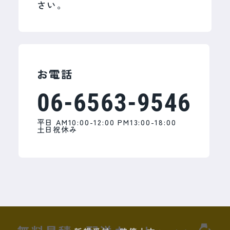
び業者様からの修理のご依頼につきま
さい。
お客様にはご不便をおかけいたしますが、何卒ご理解
賜りますようお願い申し上げます。
しては、引き続き対応してまいりま
す。
今後の受付につきましては、サービス
提供体制や運営方針を踏まえ、慎重に
お電話
検討してまいります。
06-6563-9546
お客様にはご不便をおかけいたします
が、何卒ご理解賜りますようお願い申
平日 AM10:00-12:00 PM13:00-18:00
土日祝休み
し上げます。